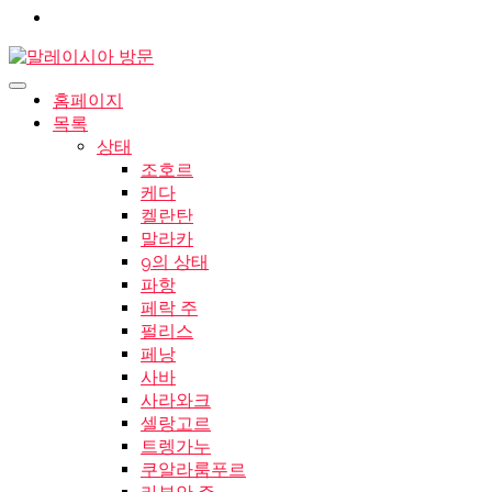
홈페이지
목록
상태
조호르
케다
켈란탄
말라카
9의 상태
파항
페락 주
펄리스
페낭
사바
사라와크
셀랑고르
트렝가누
쿠알라룸푸르