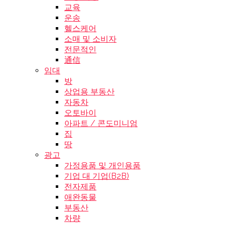
교육
운송
헬스케어
소매 및 소비자
전문적인
通信
임대
방
상업용 부동산
자동차
오토바이
아파트 / 콘도미니엄
집
땅
광고
가정용품 및 개인용품
기업 대 기업(B2B)
전자제품
애완동물
부동산
차량