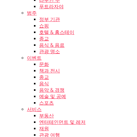
라부안 주
푸트라자야
범주
정부 기관
쇼핑
호텔 & 홈스테이
종교
음식 & 음료
관광 명소
이벤트
문화
책과 전시
종교
음식
음악 & 경쟁
예술 및 공예
스포츠
서비스
부동산
엔터테인먼트 및 레저
재원
관광 여행