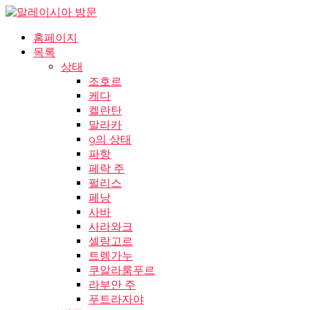
홈페이지
목록
상태
조호르
케다
켈란탄
말라카
9의 상태
파항
페락 주
펄리스
페낭
사바
사라와크
셀랑고르
트렝가누
쿠알라룸푸르
라부안 주
푸트라자야