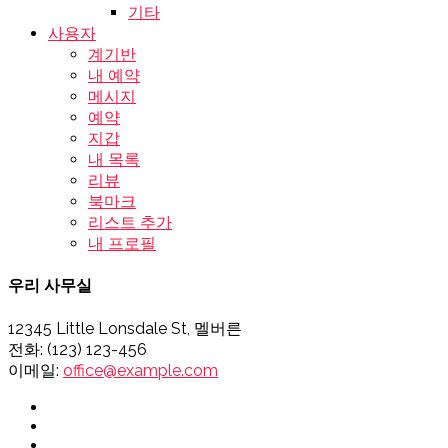
기타
사용자
계기반
내 예약
메시지
예약
지갑
내 목록
리뷰
북마크
리스트 추가
내 프로필
우리 사무실
12345 Little Lonsdale St, 멜버른
전화: (123) 123-456
이메일:
office@example.com