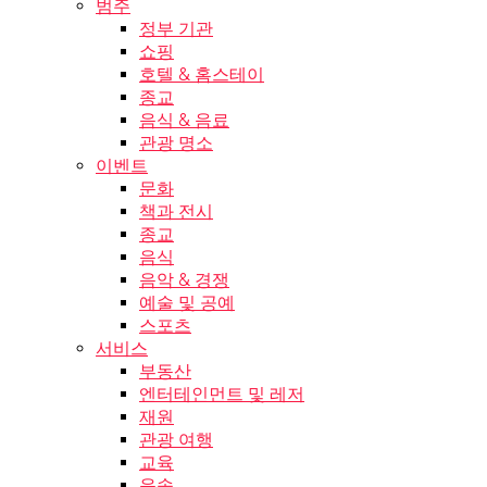
범주
정부 기관
쇼핑
호텔 & 홈스테이
종교
음식 & 음료
관광 명소
이벤트
문화
책과 전시
종교
음식
음악 & 경쟁
예술 및 공예
스포츠
서비스
부동산
엔터테인먼트 및 레저
재원
관광 여행
교육
운송