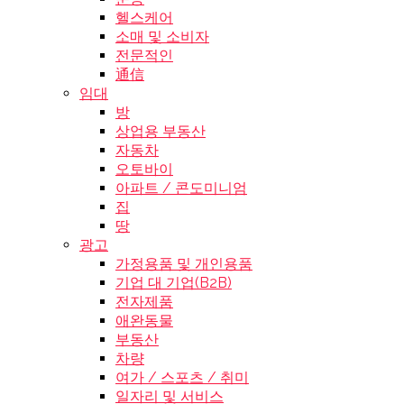
헬스케어
소매 및 소비자
전문적인
通信
임대
방
상업용 부동산
자동차
오토바이
아파트 / 콘도미니엄
집
땅
광고
가정용품 및 개인용품
기업 대 기업(B2B)
전자제품
애완동물
부동산
차량
여가 / 스포츠 / 취미
일자리 및 서비스