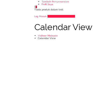
Tambah Penyenaraian
Profil Saya
0
Tiada produk dalam troli.
Log Masuk
Tambah Penyenaraian
Calendar View
Visitour Malaysia
Calendar View