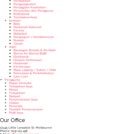
Pendidikan
Pengangkutan
Penjagaan Kesihatan
Peruncitan dan Pengguna
Profesional
Telekomunikasi
Sewaan
Bilik
Hartanah Komersil
Kereta
Motosikal
Pangsapuri / Kondominium
Rumah
Tanah
Iklan
Barangan Rumah & Peribadi
Bisnes Ke Bisnes (B2B)
Elektronik
Haiwan Peliharaan
Hartanah
Kenderaan
Masa Lapang / Sukan / Hobi
Pekerjaan & Perkhidmatan
Lain-Lain
Pengguna
Papan Pemuka
Tempahan Saya
Mesej
Tempahan
Dompet
Penyenaraian Saya
Ulasan
Penanda
Tambah Penyenaraian
Profil Saya
Our Office
12345 Little Lonsdale St, Melbourne
Phone: (123) 123-456