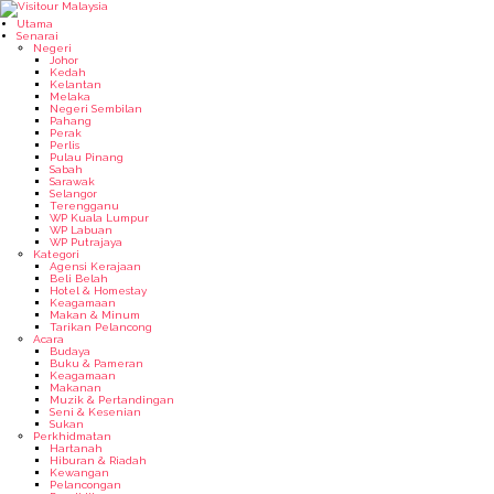
Utama
Senarai
Negeri
Johor
Kedah
Kelantan
Melaka
Negeri Sembilan
Pahang
Perak
Perlis
Pulau Pinang
Sabah
Sarawak
Selangor
Terengganu
WP Kuala Lumpur
WP Labuan
WP Putrajaya
Kategori
Agensi Kerajaan
Beli Belah
Hotel & Homestay
Keagamaan
Makan & Minum
Tarikan Pelancong
Acara
Budaya
Buku & Pameran
Keagamaan
Makanan
Muzik & Pertandingan
Seni & Kesenian
Sukan
Perkhidmatan
Hartanah
Hiburan & Riadah
Kewangan
Pelancongan