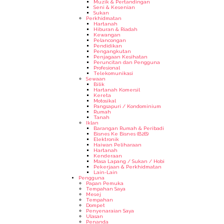
Muzik & Pertandingan
Seni & Kesenian
Sukan
Perkhidmatan
Hartanah
Hiburan & Riadah
Kewangan
Pelancongan
Pendidikan
Pengangkutan
Penjagaan Kesihatan
Peruncitan dan Pengguna
Profesional
Telekomunikasi
Sewaan
Bilik
Hartanah Komersil
Kereta
Motosikal
Pangsapuri / Kondominium
Rumah
Tanah
Iklan
Barangan Rumah & Peribadi
Bisnes Ke Bisnes (B2B)
Elektronik
Haiwan Peliharaan
Hartanah
Kenderaan
Masa Lapang / Sukan / Hobi
Pekerjaan & Perkhidmatan
Lain-Lain
Pengguna
Papan Pemuka
Tempahan Saya
Mesej
Tempahan
Dompet
Penyenaraian Saya
Ulasan
Penanda