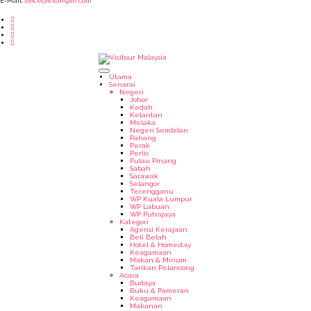
E-Mail:
office@example.com
Utama
Senarai
Negeri
Johor
Kedah
Kelantan
Melaka
Negeri Sembilan
Pahang
Perak
Perlis
Pulau Pinang
Sabah
Sarawak
Selangor
Terengganu
WP Kuala Lumpur
WP Labuan
WP Putrajaya
Kategori
Agensi Kerajaan
Beli Belah
Hotel & Homestay
Keagamaan
Makan & Minum
Tarikan Pelancong
Acara
Budaya
Buku & Pameran
Keagamaan
Makanan