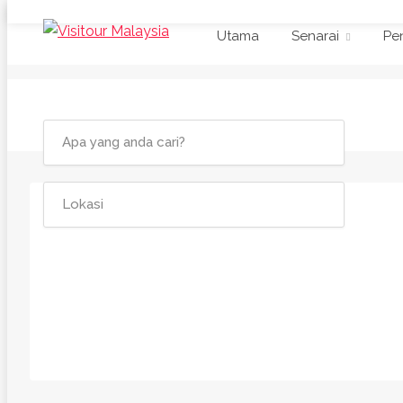
Utama
Senarai
Pe
Kategori
Penapis Lain
Penapis Harga