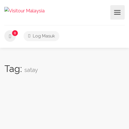
0
Log Masuk
Tag:
satay