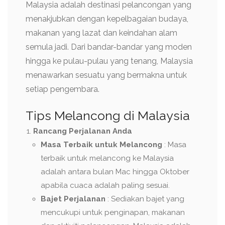
Malaysia adalah destinasi pelancongan yang
menakjubkan dengan kepelbagaian budaya,
makanan yang lazat dan keindahan alam
semula jadi. Dari bandar-bandar yang moden
hingga ke pulau-pulau yang tenang, Malaysia
menawarkan sesuatu yang bermakna untuk
setiap pengembara.
Tips Melancong di Malaysia
Rancang Perjalanan Anda
Masa Terbaik untuk Melancong
: Masa
terbaik untuk melancong ke Malaysia
adalah antara bulan Mac hingga Oktober
apabila cuaca adalah paling sesuai.
Bajet Perjalanan
: Sediakan bajet yang
mencukupi untuk penginapan, makanan