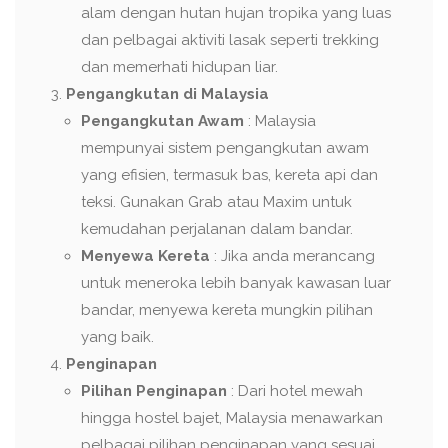
alam dengan hutan hujan tropika yang luas
dan pelbagai aktiviti lasak seperti trekking
dan memerhati hidupan liar.
Pengangkutan di Malaysia
Pengangkutan Awam
: Malaysia
mempunyai sistem pengangkutan awam
yang efisien, termasuk bas, kereta api dan
teksi. Gunakan Grab atau Maxim untuk
kemudahan perjalanan dalam bandar.
Menyewa Kereta
: Jika anda merancang
untuk meneroka lebih banyak kawasan luar
bandar, menyewa kereta mungkin pilihan
yang baik.
Penginapan
Pilihan Penginapan
: Dari hotel mewah
hingga hostel bajet, Malaysia menawarkan
pelbagai pilihan penginapan yang sesuai