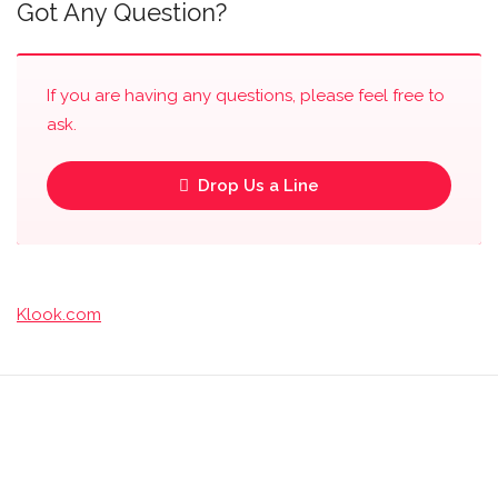
Got Any Question?
If you are having any questions, please feel free to
ask.
Drop Us a Line
Klook.com