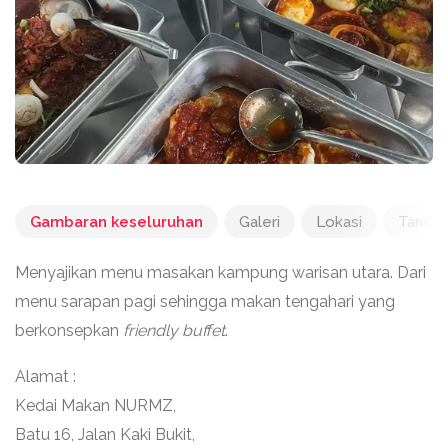
Gambaran keseluruhan
Galeri
Lokasi
Tambah
Menyajikan menu masakan kampung warisan utara. Dari
menu sarapan pagi sehingga makan tengahari yang
berkonsepkan
friendly buffet
.
Alamat :
Kedai Makan NURMZ,
Batu 16, Jalan Kaki Bukit,