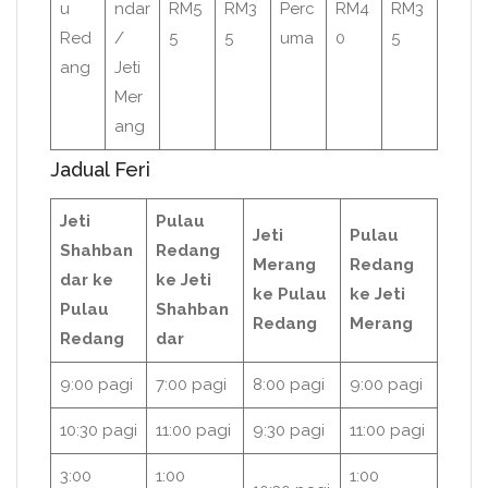
u
ndar
RM5
RM3
Perc
RM4
RM3
Red
/
5
5
uma
0
5
ang
Jeti
Mer
ang
Jadual Feri
Jeti
Pulau
Jeti
Pulau
Shahban
Redang
Merang
Redang
dar ke
ke Jeti
ke Pulau
ke Jeti
Pulau
Shahban
Redang
Merang
Redang
dar
9:00 pagi
7:00 pagi
8:00 pagi
9:00 pagi
10:30 pagi
11:00 pagi
9:30 pagi
11:00 pagi
3:00
1:00
1:00