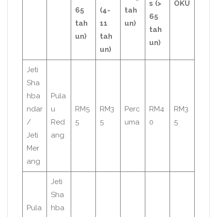
s (>
OKU
65
(4-
tah
65
tah
11
un)
tah
un)
tah
un)
un)
Jeti
Sha
hba
Pula
ndar
u
RM5
RM3
Perc
RM4
RM3
/
Red
5
5
uma
0
5
Jeti
ang
Mer
ang
Jeti
Sha
Pula
hba