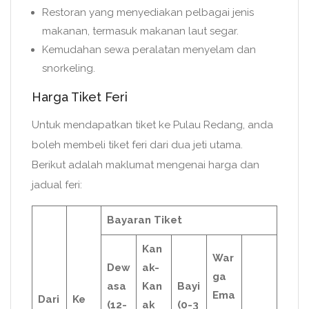
Restoran yang menyediakan pelbagai jenis
makanan, termasuk makanan laut segar.
Kemudahan sewa peralatan menyelam dan
snorkeling.
Harga Tiket Feri
Untuk mendapatkan tiket ke Pulau Redang, anda
boleh membeli tiket feri dari dua jeti utama.
Berikut adalah maklumat mengenai harga dan
jadual feri:
Bayaran Tiket
Kan
War
Dew
ak-
ga
asa
Kan
Bayi
Ema
Dari
Ke
(12-
ak
(0-3