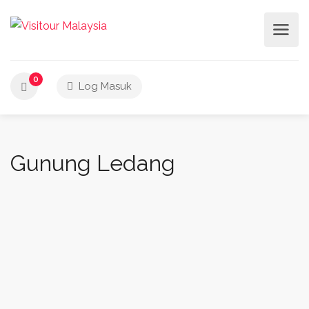
0
Log Masuk
Gunung Ledang