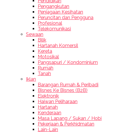
Pendidikan
Pengangkutan
Penjagaan Kesihatan
Peruncitan dan Pengguna
Profesional
Telekomunikasi
Sewaan
Bilik
Hartanah Komersil
Kereta
Motosikal
Pangsapuri / Kondominium
Rumah
Tanah
Iklan
Barangan Rumah & Peribadi
Bisnes Ke Bisnes (B2B)
Elektronik
Haiwan Peliharaan
Hartanah
Kenderaan
Masa Lapang / Sukan / Hobi
Pekerjaan & Perkhidmatan
Lain-Lain