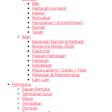
Bilik
Hartanah Komersil
Kereta
Motosikal
Pangsapuri / Kondominium
Rumah
Tanah
Iklan
Barangan Rumah & Peribadi
Bisnes Ke Bisnes (B2B)
Elektronik
Haiwan Peliharaan
Hartanah
Kenderaan
Masa Lapang / Sukan / Hobi
Pekerjaan & Perkhidmatan
Lain-Lain
Pengguna
Papan Pemuka
Tempahan Saya
Mesej
Tempahan
Dompet