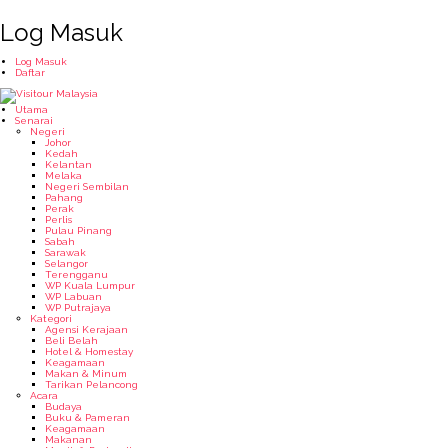
Log Masuk
Log Masuk
Daftar
Utama
Senarai
Negeri
Johor
Kedah
Kelantan
Melaka
Negeri Sembilan
Pahang
Perak
Perlis
Pulau Pinang
Sabah
Sarawak
Selangor
Terengganu
WP Kuala Lumpur
WP Labuan
WP Putrajaya
Kategori
Agensi Kerajaan
Beli Belah
Hotel & Homestay
Keagamaan
Makan & Minum
Tarikan Pelancong
Acara
Budaya
Buku & Pameran
Keagamaan
Makanan