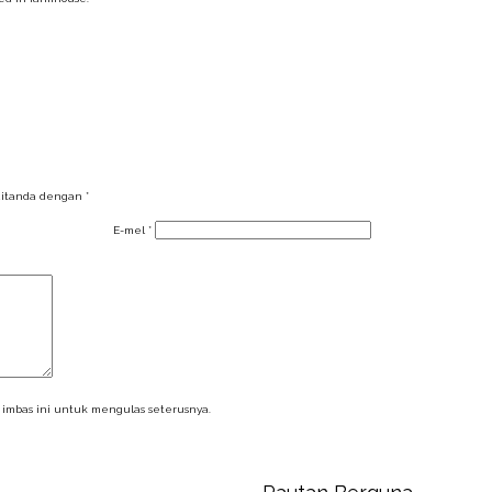
ditanda dengan
*
E-mel
*
imbas ini untuk mengulas seterusnya.