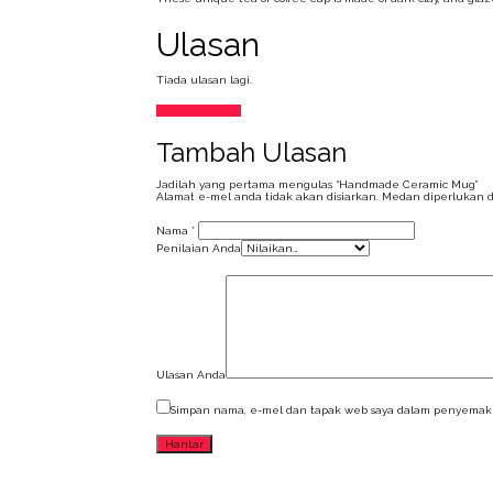
Ulasan
Tiada ulasan lagi.
Tambah Ulasan
Tambah Ulasan
Jadilah yang pertama mengulas “Handmade Ceramic Mug”
Alamat e-mel anda tidak akan disiarkan.
Medan diperlukan 
Nama
*
Penilaian Anda
Ulasan Anda
Simpan nama, e-mel dan tapak web saya dalam penyemak 