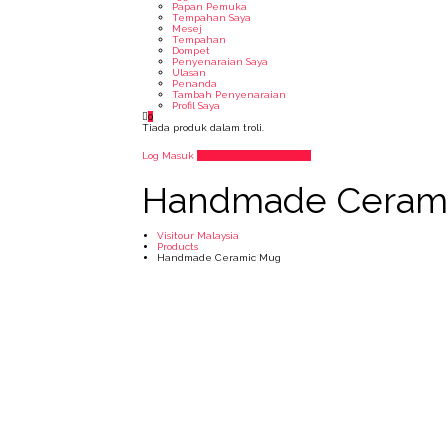
Papan Pemuka
Tempahan Saya
Mesej
Tempahan
Dompet
Penyenaraian Saya
Ulasan
Penanda
Tambah Penyenaraian
Profil Saya
0
Tiada produk dalam troli.
Log Masuk
Tambah Penyenaraian
Handmade Ceram
Visitour Malaysia
Products
Handmade Ceramic Mug