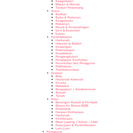
Keagamaan
Makan & Minum
Tarikan Pelancong
Acara
Budaya
Buku & Pameran
Keagamaan
Makanan
Muzik & Pertandingan
Seni & Kesenian
Sukan
Perkhidmatan
Hartanah
Hiburan & Riadah
Kewangan
Pelancongan
Pendidikan
Pengangkutan
Penjagaan Kesihatan
Peruncitan dan Pengguna
Profesional
Telekomunikasi
Sewaan
Bilik
Hartanah Komersil
Kereta
Motosikal
Pangsapuri / Kondominium
Rumah
Tanah
Iklan
Barangan Rumah & Peribadi
Bisnes Ke Bisnes (B2B)
Elektronik
Haiwan Peliharaan
Hartanah
Kenderaan
Masa Lapang / Sukan / Hobi
Pekerjaan & Perkhidmatan
Lain-Lain
Pengguna