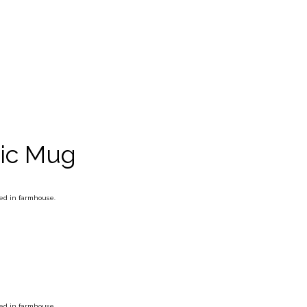
ic Mug
zed in farmhouse.
zed in farmhouse.