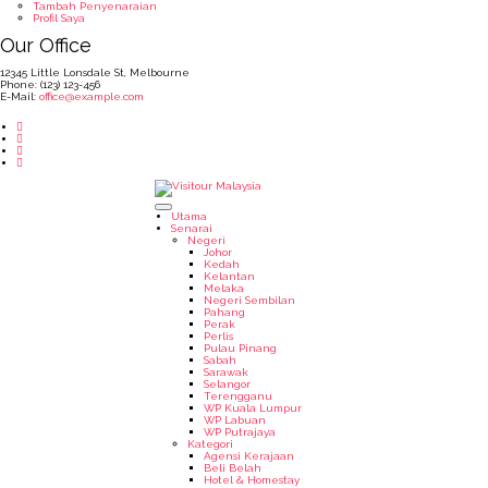
Tambah Penyenaraian
Profil Saya
Our Office
12345 Little Lonsdale St, Melbourne
Phone: (123) 123-456
E-Mail:
office@example.com
Utama
Senarai
Negeri
Johor
Kedah
Kelantan
Melaka
Negeri Sembilan
Pahang
Perak
Perlis
Pulau Pinang
Sabah
Sarawak
Selangor
Terengganu
WP Kuala Lumpur
WP Labuan
WP Putrajaya
Kategori
Agensi Kerajaan
Beli Belah
Hotel & Homestay