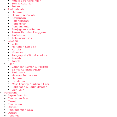
Muzik & Pertandingan
Seni & Kesenian
Sukan
Perkhidmatan
Hartanah
Hiburan & Riadah
Kewangan
Pelancongan
Pendidikan
Pengangkutan
Penjagaan Kesihatan
Peruncitan dan Pengguna
Profesional
Telekomunikasi
Sewaan
Bilik
Hartanah Komersil
Kereta
Motosikal
Pangsapuri / Kondominium
Rumah
Tanah
Iklan
Barangan Rumah & Peribadi
Bisnes Ke Bisnes (B2B)
Elektronik
Haiwan Peliharaan
Hartanah
Kenderaan
Masa Lapang / Sukan / Hobi
Pekerjaan & Perkhidmatan
Lain-Lain
Pengguna
Papan Pemuka
Tempahan Saya
Mesej
Tempahan
Dompet
Penyenaraian Saya
Ulasan
Penanda